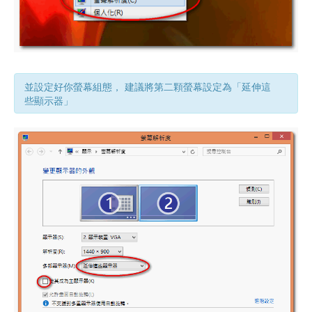
並設定好你螢幕組態， 建議將第二顆螢幕設定為「延伸這
些顯示器」