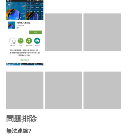
啟用遠端遙控, 能夠允許利用browser或app的方式, 連接我們的播
放台(window端)網頁伺服器, 透過網路來遙控。
除此功能於5.2.0版全面開放使用, 所有使用者皆能使用。
點歌功能
請先確定你的網路環境是否一致, 你的手機必須能與播放主機
Wifi
連線, 也可用「
Fing App
」的Scan Service來確認服務哦。
執行 [開始] > [K歌情人豪華版] > [主控面版] > [系統設定] >
[遠端遙控]