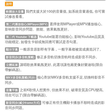
說明
我們支援大於100的音量值, 如系統音量過低, 你可嘗
軟體放大音量
試修改看看。
選擇使用MPlayer或MPV播放核心,
第二代播放核心(MPlayer|MPV)
影响影音同步問題、效能、效果氣氛更好。
Youtube隨選功能核心, 影响Youtube品質及
第二代 Youtube 下載器
功能穩定, 如發生卡頓或無回應可嘗試是否勾選。
一般原音原影即有字幕，一般字幕都被當成廣造詞了。
顯示字幕
修正多音軌切換音軌時造成影音不同步。
影音同步(多音軌重載)
讓唱歌效果氣氛更好, 此選項讓包廂更像好樂迪啦(限自
立體延展
帶解碼器)。
核心對於MKV多音軌支援不足,切換時影音不
MKV多音軌重載(同步)
同步。
之前K歌情人想實作, 但效果不好, 破壞音質及CPU變高,
音量平衡
現在可以了(限自帶解碼器)。
可修正有些主機顯卡播放不順時造成的影
影音同步(減少frame方式)
音同步問題。