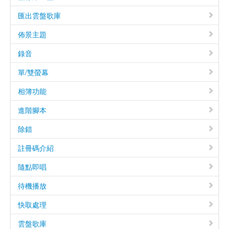
匯出雲盤歌庫
佈景主題
錄音
單/雙螢幕
相簿功能
進階腳本
除錯
註冊碼介紹
隨點即唱
待機播放
快取處理
雲盤歌庫