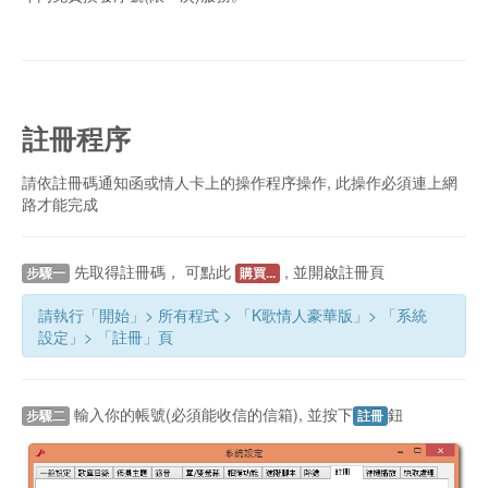
年內免費換發序號(限一次)服務。
註冊程序
請依註冊碼通知函或情人卡上的操作程序操作, 此操作必須連上網
路才能完成
先取得註冊碼， 可點此
, 並開啟註冊頁
步驟一
購買...
請執行「開始」> 所有程式 > 「K歌情人豪華版」> 「系統
設定」> 「註冊」頁
輸入你的帳號(必須能收信的信箱), 並按下
鈕
步驟二
註冊