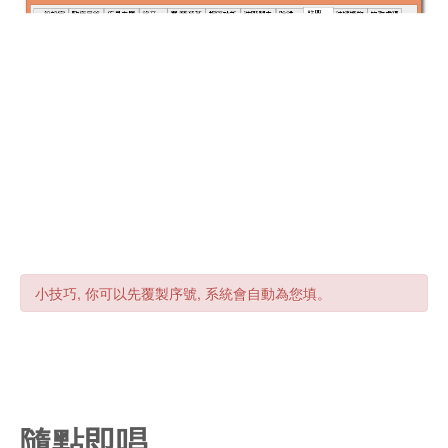
序號官方僅能進行合法性比對, 無法再提供, 故建議印出保
存, 重灌系統或重新換發序號使用(符合資格時)。
輸入
取得的序號(大小寫都要一致，不包含任何空
步驟七
步驟六
白)， 打勾表示成功註冊。