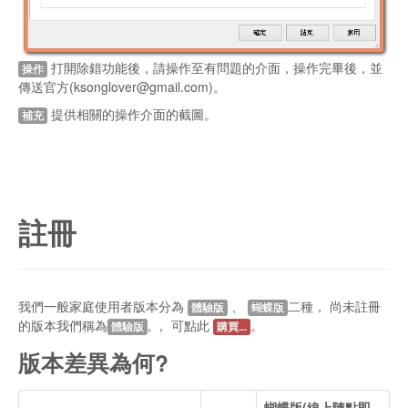
打開除錯功能後，請操作至有問題的介面，操作完畢後，並
操作
傳送官方(ksonglover@gmail.com)。
提供相關的操作介面的截圖。
補充
註冊
我們一般家庭使用者版本分為
、
二種， 尚未註冊
體驗版
蝴蝶版
的版本我們稱為
, ， 可點此
。
體驗版
購買...
版本差異為何?
蝴蝶版(線上隨點即