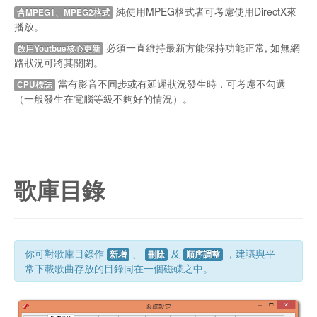
純使用MPEG格式者可考慮使用DirectX來
含MPEG1、MPEG2格式
播放。
必須一直維持最新方能保持功能正常, 如無網
啟用Youtbue核心更新
路狀況可將其關閉。
當有影音不同步或有延遲狀況發生時，可考慮不勾選
CPU標誌
（一般發生在電腦等級不夠好的情況）。
歌庫目錄
你可對歌庫目錄作
、
及
，建議與平
新增
刪除
順序調整
常下載歌曲存放的目錄同在一個磁碟之中。