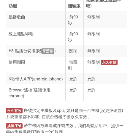
功能
體驗版
唱)
點播歌曲
前90
無限制
秒
線上隨點即唱
前90
無限制
秒
F8 點播台切換(限
)
關閉
無限制
單螢幕
使用期限
無限
無限制
永久有效
制
K歌情人
允許
允許
APP(android,iphone)
Browser遙控(建議使用
允許
允許
chrome)
序號挷定主機板及cpu, 如只是同一台主機(沒更換硬體)
永久有效
系統重灌都不影響, 在該台機器序號永久有效。
若主機因故障造成序號失效，我們為體貼用戶，提供一
換發序號