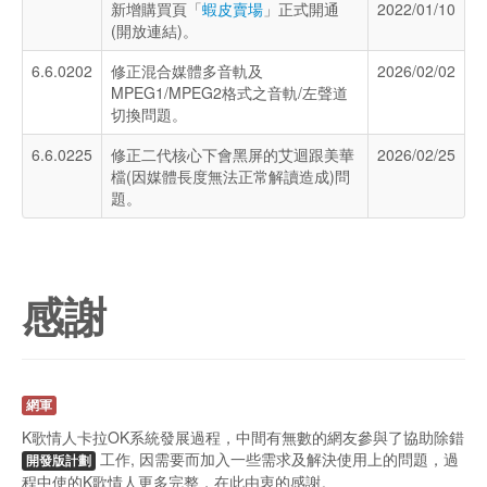
新增購買頁「
蝦皮賣場
」正式開通
2022/01/10
(開放連結)。
6.6.0202
修正混合媒體多音軌及
2026/02/02
MPEG1/MPEG2格式之音軌/左聲道
切換問題。
6.6.0225
修正二代核心下會黑屏的艾迴跟美華
2026/02/25
檔(因媒體長度無法正常解讀造成)問
題。
感謝
網軍
K歌情人卡拉OK系統發展過程，中間有無數的網友參與了協助除錯
工作, 因需要而加入一些需求及解決使用上的問題，過
開發版計劃
程中使的K歌情人更多完整，在此由衷的感謝。