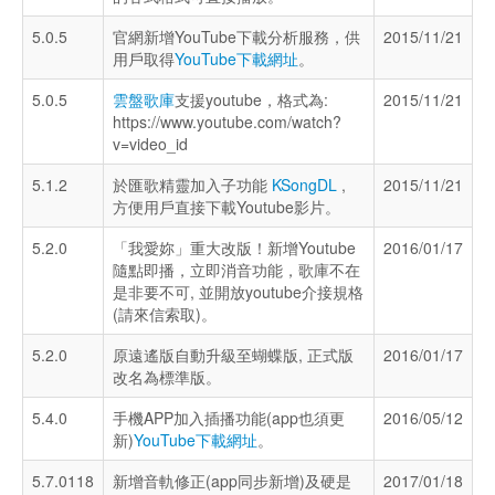
5.0.5
官網新增YouTube下載分析服務，供
2015/11/21
用戶取得
YouTube下載網址
。
5.0.5
雲盤歌庫
支援youtube，格式為:
2015/11/21
https://www.youtube.com/watch?
v=video_id
5.1.2
於匯歌精靈加入子功能
KSongDL
,
2015/11/21
方便用戶直接下載Youtube影片。
5.2.0
「我愛妳」重大改版！新增Youtube
2016/01/17
隨點即播，立即消音功能，歌庫不在
是非要不可, 並開放youtube介接規格
(請來信索取)。
5.2.0
原遠遙版自動升級至蝴蝶版, 正式版
2016/01/17
改名為標準版。
5.4.0
手機APP加入插播功能(app也須更
2016/05/12
新)
YouTube下載網址
。
5.7.0118
新增音軌修正(app同步新增)及硬是
2017/01/18