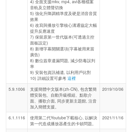
4) 全面支援mkv, mp4, avi各種檔案
音軌及立體聲切換
5) 強化升降調精準度及硬是消音音質
效果
6) 改寫與播放引擎核心溝通協定大幅
提升反應速度
7) 保留原第一世代版本(可透過主控
面板設定)
8) 新增字幕開關選項(字幕被用來當
廣告)
8) 數位簽章遺漏問題, 減少防毒誤判
率
9) 安裝包資訊補遺, 以利用戶比對
10) 詳細設置可參考
這裡
5.9.1006
支援簡體中文版本(zh-CN), 包含繁簡
2019/10/06
體安裝包、自動升級模組、點歌介
面、播歌介面, 同步更新主題館, 注音
加入簡體支援。
6.1.1116
使用第二代Youtube下載核心, 以解決
2021/11/16
第一代造成播放器產生的卡頓問題。