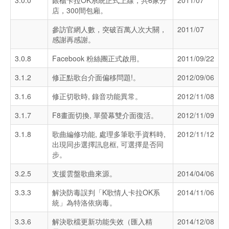
3.0.0
銀櫃卡拉OK系統正式上線，共6家分
2011/07
店，300間包廂。
參訪官網人數，突破百萬人次大關，
2011/07
感謝再感謝。
3.0.8
Facebook 粉絲團正式啟用。
2011/09/22
3.1.2
修正點歌台介面偏移問題!。
2012/09/06
3.1.6
修正切歌時, 錄音功能異常。
2012/11/08
3.1.7
F8畫面切換, 單螢幕雙介面復活。
2012/11/09
3.1.8
歌曲編修功能, 處理多筆歌手資料時,
2012/11/12
出現同步選擇訊息框, 可選擇是否同
步。
3.2.5
支援雲盤歌曲來源。
2014/04/06
3.3.3
解決防毒誤判「K歌情人卡拉OK系
2014/11/06
統」為特洛依病毒。
3.3.6
解決歌檔更新功能失效（匯入精
2014/12/08