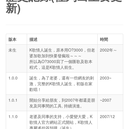
新)
版本
描述
時間
未生
K歌情人誕生，原本用O?3000，但老
2002年～
婆加歌加到快要發瘋啦～～～
所以為O?3000寫了一個匯歌及歌本
程式，這是K歌情人前生。
1.0.0
誕生，為了老婆，還有一些網友的刺
2003~
激，完整的K歌情人誕生，初版在家
歡唱！
1.0.1
開始分享給朋友，到2007年都還是朋
~2007
友及同事間的工具, 持續演進。
1.1.0
老婆及同事的支持，小愛變大愛，K
2007/12
歌情人官方網站正式開站，K歌情人
專屬遙控器預購（誕生）。