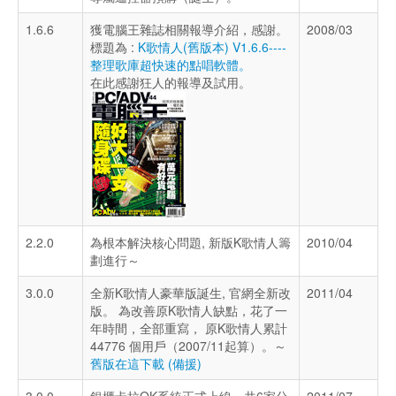
1.6.6
獲電腦王雜誌相關報導介紹，感謝。
2008/03
標題為 :
K歌情人(舊版本) V1.6.6----
整理歌庫超快速的點唱軟體。
在此感謝狂人的報導及試用。
2.2.0
為根本解決核心問題, 新版K歌情人籌
2010/04
劃進行～
3.0.0
全新K歌情人豪華版誕生, 官網全新改
2011/04
版。 為改善原K歌情人缺點，花了一
年時間，全部重寫， 原K歌情人累計
44776 個用戶（2007/11起算）。～
舊版在這下載
(備援)