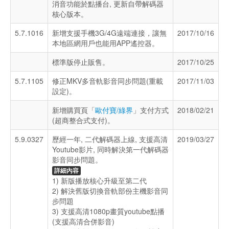
消音功能於點播台, 更新自帶解碼器
核心版本。
5.7.1016
新增支援手機3G/4G遠端連接，讓無
2017/10/16
本地區網用戶也能用APP遙控器。
標準版停止販售。
2017/10/25
5.7.1105
修正MKV多音軌影音同步問題(重載
2017/11/03
設定)。
新增購買頁「
歐付寶/綠界
」支付方式
2018/02/21
(超商整合式支付)。
5.9.0327
歷經一年, 二代解碼器上線, 支援高清
2019/03/27
Youtube影片, 同時解決第一代解碼器
影音同步問題。
詳細內容
1) 新版播放核心升級至第二代
2) 解決舊版切換音軌部份主機影音同
步問題
3) 支援高清1080p畫質youtube點播
(支援高清合併影音)