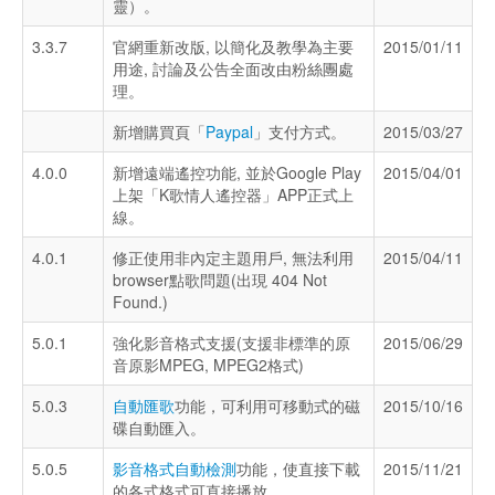
靈）。
3.3.7
官網重新改版, 以簡化及教學為主要
2015/01/11
用途, 討論及公告全面改由粉絲團處
理。
新增購買頁「
Paypal
」支付方式。
2015/03/27
4.0.0
新增遠端遙控功能, 並於Google Play
2015/04/01
上架「K歌情人遙控器」APP正式上
線。
4.0.1
修正使用非內定主題用戶, 無法利用
2015/04/11
browser點歌問題(出現 404 Not
Found.)
5.0.1
強化影音格式支援(支援非標準的原
2015/06/29
音原影MPEG, MPEG2格式)
5.0.3
自動匯歌
功能，可利用可移動式的磁
2015/10/16
碟自動匯入。
5.0.5
影音格式自動檢測
功能，使直接下載
2015/11/21
的各式格式可直接播放。