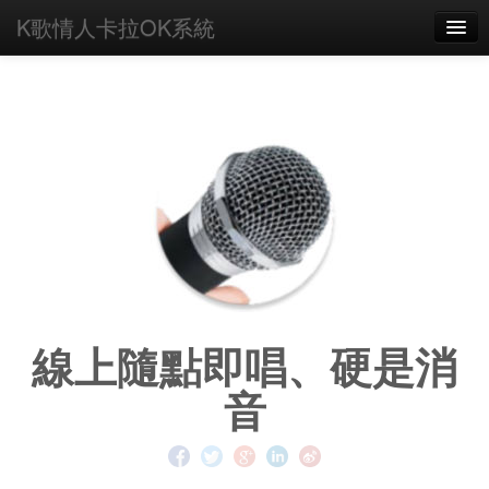
K歌情人卡拉OK系統
HOME
如何上手
主題
下載
購買
使用手冊
FAQ
線上隨點即唱、硬是消
AI客服
音
關於